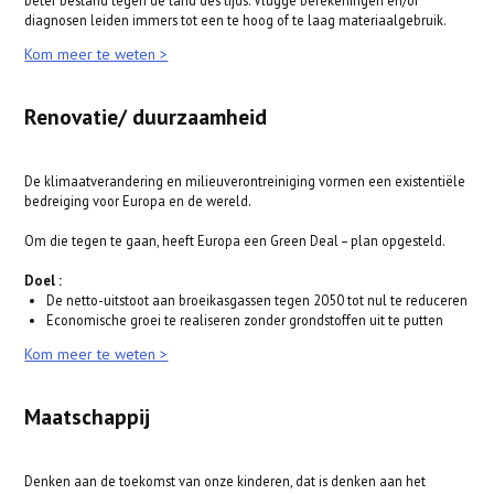
beter bestand tegen de tand des tijds. Vlugge berekeningen en/of
diagnosen leiden immers tot een te hoog of te laag materiaalgebruik.
Kom meer te weten >
Renovatie/ duurzaamheid
De klimaatverandering en milieuverontreiniging vormen een existentiële
bedreiging voor Europa en de wereld.
Om die tegen te gaan, heeft Europa een Green Deal – plan opgesteld.
Doel :
De netto-uitstoot aan broeikasgassen tegen 2050 tot nul te reduceren
Economische groei te realiseren zonder grondstoffen uit te putten
Kom meer te weten >
Maatschappij
Denken aan de toekomst van onze kinderen, dat is denken aan het